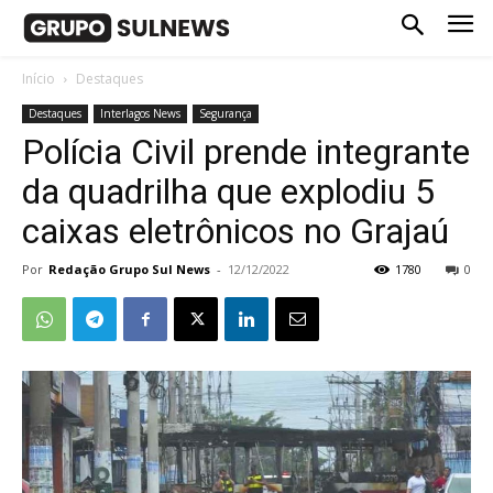
Início
Destaques
Destaques
Interlagos News
Segurança
Polícia Civil prende integrante
da quadrilha que explodiu 5
caixas eletrônicos no Grajaú
Por
Redação Grupo Sul News
-
12/12/2022
1780
0