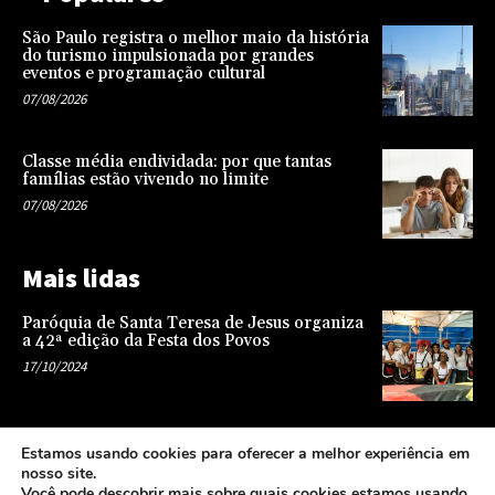
São Paulo registra o melhor maio da história
do turismo impulsionada por grandes
eventos e programação cultural
07/08/2026
Classe média endividada: por que tantas
famílias estão vivendo no limite
07/08/2026
Mais lidas
Paróquia de Santa Teresa de Jesus organiza
a 42ª edição da Festa dos Povos
17/10/2024
Representatividade na infância: o papel da
Estamos usando cookies para oferecer a melhor experiência em
escola na formação de uma sociedade mais
nosso site.
justa e equitativa
Você pode descobrir mais sobre quais cookies estamos usando