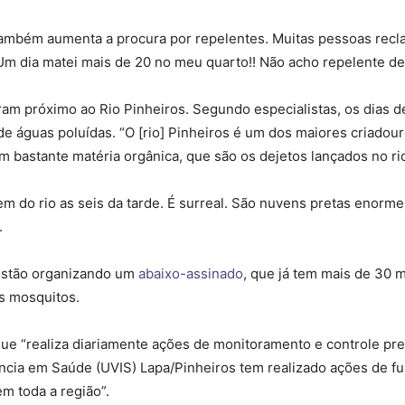
mbém aumenta a procura por repelentes. Muitas pessoas recl
“Um dia matei mais de 20 no meu quarto!! Não acho repelente d
 próximo ao Rio Pinheiros. Segundo especialistas, os dias de
e águas poluídas. “O [rio] Pinheiros é um dos maiores criadou
bastante matéria orgânica, que são os dejetos lançados no rio”,
m do rio as seis da tarde. É surreal. São nuvens pretas enor
.
estão organizando um
abaixo-assinado
, que já tem mais de 30 m
s mosquitos.
que “realiza diariamente ações de monitoramento e controle pr
lância em Saúde (UVIS) Lapa/Pinheiros tem realizado ações de 
m toda a região”.