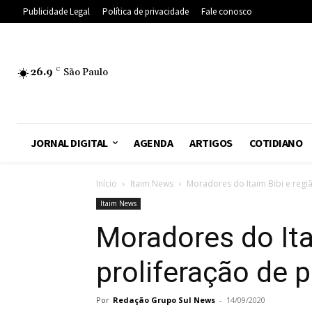
Publicidade Legal
Política de privacidade
Fale conosco
26.9
C
São Paulo
JORNAL DIGITAL
AGENDA
ARTIGOS
COTIDIANO
Início
Itaim News
Moradores do Itaim Bibi e regi
Itaim News
Moradores do Ita
proliferação de 
Por
Redação Grupo Sul News
-
14/09/2020