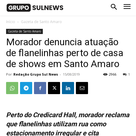
Início
Gazeta de Santo Amaro
Gazeta de Santo Amaro
Morador denuncia atuação
de flanelinhas perto de casa
de shows em Santo Amaro
Por
Redação Grupo Sul News
-
15/08/2019
2966
1
Perto do Credicard Hall, morador reclama
que flanelinhas utilizam rua como
estacionamento irregular e cita