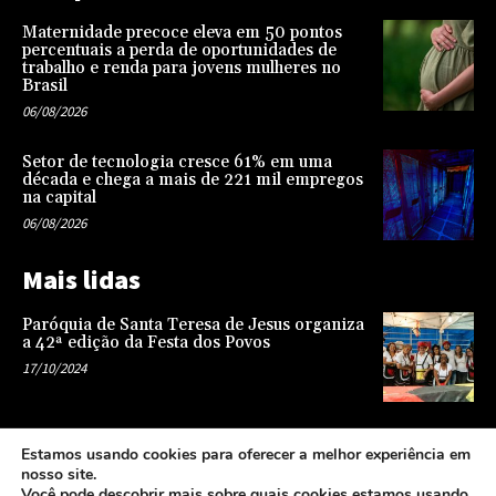
Maternidade precoce eleva em 50 pontos
percentuais a perda de oportunidades de
trabalho e renda para jovens mulheres no
Brasil
06/08/2026
Setor de tecnologia cresce 61% em uma
década e chega a mais de 221 mil empregos
na capital
06/08/2026
Mais lidas
Paróquia de Santa Teresa de Jesus organiza
a 42ª edição da Festa dos Povos
17/10/2024
Representatividade na infância: o papel da
Estamos usando cookies para oferecer a melhor experiência em
escola na formação de uma sociedade mais
nosso site.
justa e equitativa
Você pode descobrir mais sobre quais cookies estamos usando