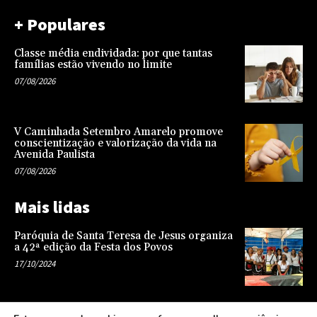
+ Populares
Classe média endividada: por que tantas
famílias estão vivendo no limite
07/08/2026
V Caminhada Setembro Amarelo promove
conscientização e valorização da vida na
Avenida Paulista
07/08/2026
Mais lidas
Paróquia de Santa Teresa de Jesus organiza
a 42ª edição da Festa dos Povos
17/10/2024
Representatividade na infância: o papel da