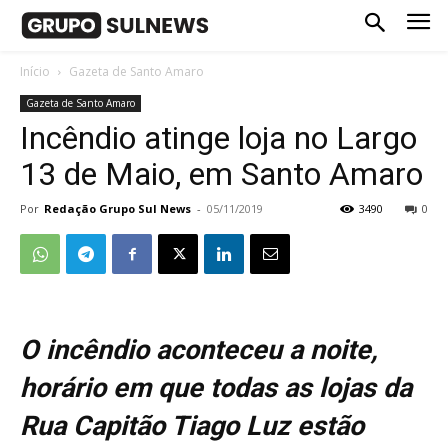
Início
Gazeta de Santo Amaro
Gazeta de Santo Amaro
Incêndio atinge loja no Largo
13 de Maio, em Santo Amaro
Por
Redação Grupo Sul News
-
05/11/2019
3490
0
O incêndio aconteceu a noite,
horário em que todas as lojas da
Rua Capitão Tiago Luz estão