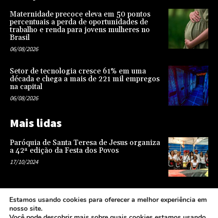
Maternidade precoce eleva em 50 pontos
percentuais a perda de oportunidades de
trabalho e renda para jovens mulheres no
Brasil
06/08/2026
Setor de tecnologia cresce 61% em uma
década e chega a mais de 221 mil empregos
na capital
06/08/2026
Mais lidas
Paróquia de Santa Teresa de Jesus organiza
a 42ª edição da Festa dos Povos
17/10/2024
Representatividade na infância: o papel da
Estamos usando cookies para oferecer a melhor experiência em
escola na formação de uma sociedade mais
nosso site.
justa e equitativa
Você pode descobrir mais sobre quais cookies estamos usando