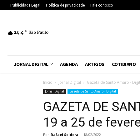
Publicidade Legal
Política de privacidade
Fale conosco
24.4
C
São Paulo
JORNAL DIGITAL
AGENDA
ARTIGOS
COTIDIANO
Início
Jornal Digital
Gazeta de Santo Amaro - Digit
Jornal Digital
Gazeta de Santo Amaro - Digital
GAZETA DE SANT
19 a 25 de fever
Por
Rafael Soldera
-
18/02/2022