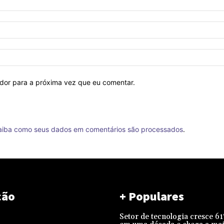
ador para a próxima vez que eu comentar.
aiba como seus dados em comentários são processados
.
ção
+ Populares
Setor de tecnologia cresce 6