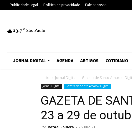
Publicidade Legal
Política de privacidade
Fale conosco
23.7
C
São Paulo
JORNAL DIGITAL
AGENDA
ARTIGOS
COTIDIANO
Início
Jornal Digital
Gazeta de Santo Amaro - Digit
Jornal Digital
Gazeta de Santo Amaro - Digital
GAZETA DE SANT
23 a 29 de outub
Por
Rafael Soldera
-
22/10/2021