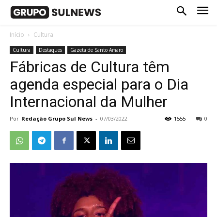
Início
Cultura
Cultura
Destaques
Gazeta de Santo Amaro
Fábricas de Cultura têm
agenda especial para o Dia
Internacional da Mulher
Por
Redação Grupo Sul News
-
07/03/2022
1555
0