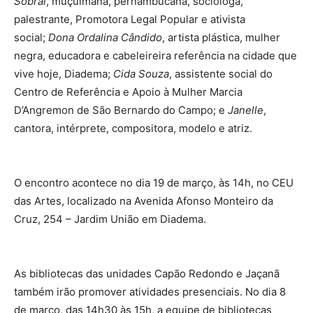
Sobral
, muçulmana, pernambucana, socióloga,
palestrante, Promotora Legal Popular e ativista
social;
Dona Ordalina Cândido
, artista plástica, mulher
negra, educadora e cabeleireira referência na cidade que
vive hoje, Diadema;
Cida Souza
, assistente social do
Centro de Referência e Apoio à Mulher Marcia
D’Angremon de São Bernardo do Campo; e
Janelle
,
cantora, intérprete, compositora, modelo e atriz.
O encontro acontece no dia 19 de março, às 14h, no CEU
das Artes, localizado na Avenida Afonso Monteiro da
Cruz, 254 – Jardim União em Diadema.
As bibliotecas das unidades Capão Redondo e Jaçanã
também irão promover atividades presenciais. No dia 8
de março, das 14h30 às 15h, a equipe de bibliotecas