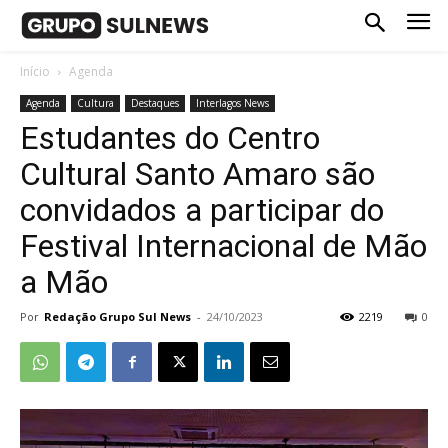
Início
Agenda
Agenda
Cultura
Destaques
Interlagos News
Estudantes do Centro
Cultural Santo Amaro são
convidados a participar do
Festival Internacional de Mão
a Mão
Por
Redação Grupo Sul News
-
24/10/2023
2219
0