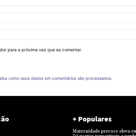
ador para a próxima vez que eu comentar.
aiba como seus dados em comentários são processados
.
ção
+ Populares
Maternidade precoce eleva e