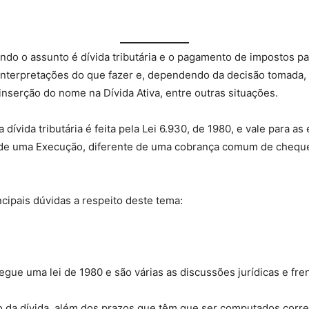
do o assunto é dívida tributária e o pagamento de impostos pa
interpretações do que fazer e, dependendo da decisão tomada,
nserção do nome na Dívida Ativa, entre outras situações.
dívida tributária é feita pela Lei 6.930, de 1980, e vale para as
s de uma Execução, diferente de uma cobrança comum de cheque
ncipais dúvidas a respeito deste tema:
gue uma lei de 1980 e são várias as discussões jurídicas e fre
ão da dívida, além dos prazos que têm que ser computados corr