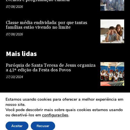
07/08/2026
Classe média endividada: por que tantas
famílias estão vivendo no limite
07/08/2026
Mais lidas
Paróquia de Santa Teresa de Jesus organiza
a 42ª edição da Festa dos Povos
17/10/2024
Representatividade na infância: o papel da
Estamos usando cookies para oferecer a melhor experiência em
escola na formação de uma sociedade mais
nosso site.
justa e equitativa
Você pode descobrir mais sobre quais cookies estamos usando
26/04/2024
ou desativá-los em
configurações
.
Aceitar
Recusar