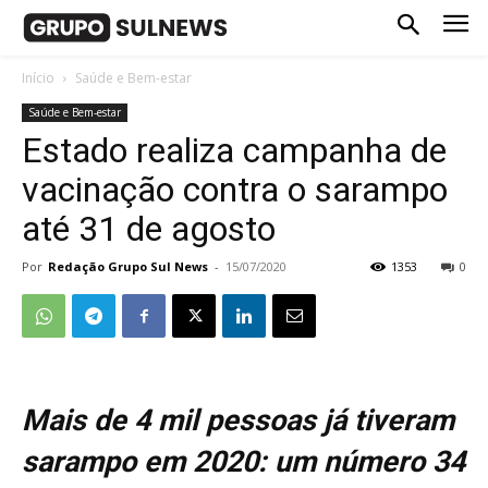
Início
Saúde e Bem-estar
Saúde e Bem-estar
Estado realiza campanha de
vacinação contra o sarampo
até 31 de agosto
Por
Redação Grupo Sul News
-
15/07/2020
1353
0
Mais de 4 mil pessoas já tiveram
sarampo em 2020: um número 34