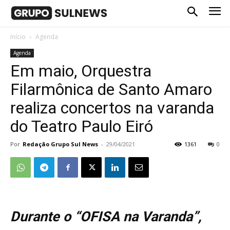
Início
Agenda
Agenda
Em maio, Orquestra
Filarmônica de Santo Amaro
realiza concertos na varanda
do Teatro Paulo Eiró
Por
Redação Grupo Sul News
-
29/04/2021
1361
0
Durante o “OFISA na Varanda”,