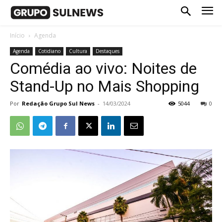
Início
Agenda
Agenda
Cotidiano
Cultura
Destaques
Comédia ao vivo: Noites de
Stand-Up no Mais Shopping
Por
Redação Grupo Sul News
-
14/03/2024
5044
0