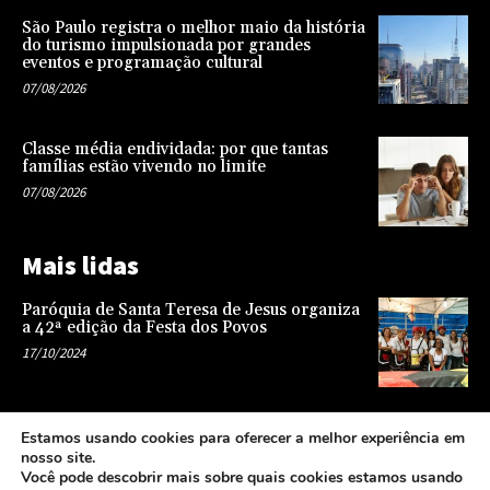
São Paulo registra o melhor maio da história
do turismo impulsionada por grandes
eventos e programação cultural
07/08/2026
Classe média endividada: por que tantas
famílias estão vivendo no limite
07/08/2026
Mais lidas
Paróquia de Santa Teresa de Jesus organiza
a 42ª edição da Festa dos Povos
17/10/2024
Representatividade na infância: o papel da
Estamos usando cookies para oferecer a melhor experiência em
escola na formação de uma sociedade mais
nosso site.
justa e equitativa
Você pode descobrir mais sobre quais cookies estamos usando