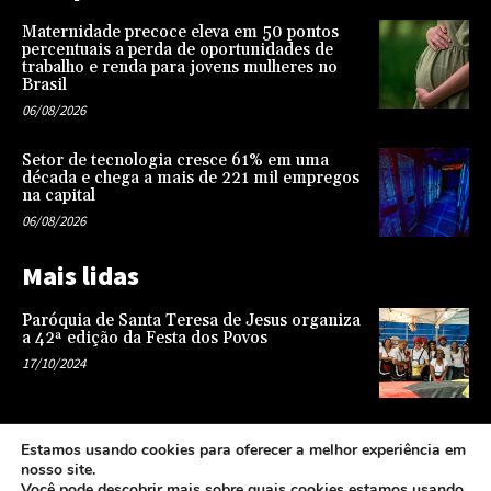
Maternidade precoce eleva em 50 pontos
percentuais a perda de oportunidades de
trabalho e renda para jovens mulheres no
Brasil
06/08/2026
Setor de tecnologia cresce 61% em uma
década e chega a mais de 221 mil empregos
na capital
06/08/2026
Mais lidas
Paróquia de Santa Teresa de Jesus organiza
a 42ª edição da Festa dos Povos
17/10/2024
Representatividade na infância: o papel da
Estamos usando cookies para oferecer a melhor experiência em
escola na formação de uma sociedade mais
nosso site.
justa e equitativa
Você pode descobrir mais sobre quais cookies estamos usando