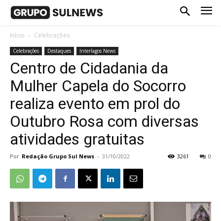
Início
Celebrações
Celebrações
Destaques
Interlagos News
Centro de Cidadania da
Mulher Capela do Socorro
realiza evento em prol do
Outubro Rosa com diversas
atividades gratuitas
Por
Redação Grupo Sul News
-
31/10/2022
3261
0