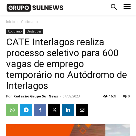
Início
Cotidiano
Cotidiano
Destaques
CATE Interlagos realiza
processo seletivo para 600
vagas de emprego
temporário no Autódromo de
Interlagos
Por
Redação Grupo Sul News
-
04/08/2023
1659
0