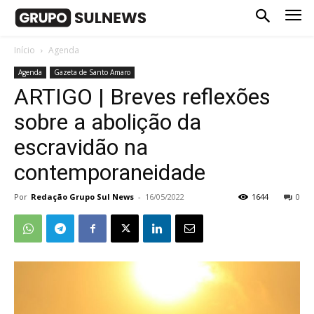
Início
Agenda
Agenda
Gazeta de Santo Amaro
ARTIGO | Breves reflexões
sobre a abolição da
escravidão na
contemporaneidade
Por
Redação Grupo Sul News
-
16/05/2022
1644
0