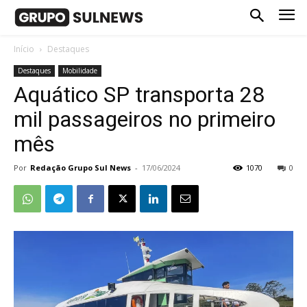
Início
Destaques
Destaques
Mobilidade
Aquático SP transporta 28
mil passageiros no primeiro
mês
Por
Redação Grupo Sul News
-
17/06/2024
1070
0