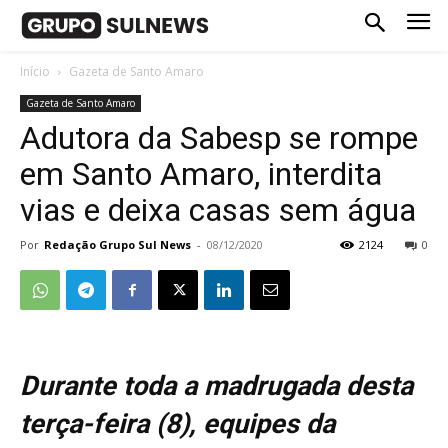
Início
Gazeta de Santo Amaro
Gazeta de Santo Amaro
Adutora da Sabesp se rompe
em Santo Amaro, interdita
vias e deixa casas sem água
Por
Redação Grupo Sul News
-
08/12/2020
2124
0
Durante toda a madrugada desta
terça-feira (8), equipes da