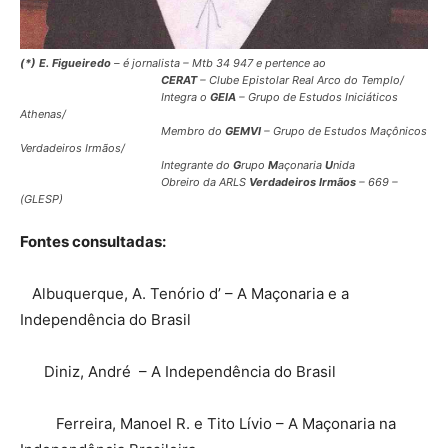
(*) E. Figueiredo
– é jornalista – Mtb 34 947 e pertence ao
CERAT
– Clube Epistolar Real Arco do Templo/
Integra o
GEIA
– Grupo de Estudos Iniciáticos
Athenas/
Membro do
GEMVI
– Grupo de Estudos Maçônicos
Verdadeiros Irmãos/
Integrante do
G
rupo
M
açonaria
U
nida
Obreiro da ARLS
Verdadeiros Irmãos
– 669 –
(GLESP)
Fontes consultadas:
Albuquerque, A. Tenório d’ – A Maçonaria e a
Independência do Brasil
Diniz, André – A Independência do Brasil
Ferreira, Manoel R. e Tito Lívio – A Maçonaria na