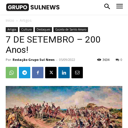
Início
Artigos
Artigos
Cultura
Destaques
Gazeta de Santo Amaro
7 DE SETEMBRO – 200
Anos!
Por
Redação Grupo Sul News
-
05/09/2022
3634
0