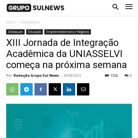
Início
Destaques
Destaques
Educação
Empreendedorismo e Negócios
XIII Jornada de Integração
Acadêmica da UNIASSELVI
começa na próxima semana
Por
Redação Grupo Sul News
-
30/08/2023
1352
0