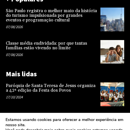
São Paulo registra o melhor maio da história
do turismo impulsionada por grandes
eventos e programação cultural
07/08/2026
Classe média endividada: por que tantas
famílias estão vivendo no limite
07/08/2026
Mais lidas
Paróquia de Santa Teresa de Jesus organiza
a 42ª edição da Festa dos Povos
17/10/2024
Representatividade na infância: o papel da
Estamos usando cookies para oferecer a melhor experiência em
escola na formação de uma sociedade mais
nosso site.
justa e equitativa