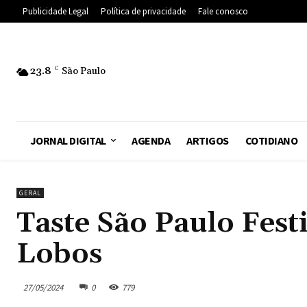
Publicidade Legal
Política de privacidade
Fale conosco
23.8
C
São Paulo
JORNAL DIGITAL
AGENDA
ARTIGOS
COTIDIANO
GERAL
Taste São Paulo Festi
Lobos
27/05/2024
0
779