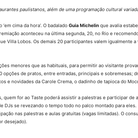
taurantes paulistanos, além de uma programação cultural variad
o ‘em cima da hora’. O badalado
Guia Michelin
que avalia estabe
 premiação aconteceu na última segunda, 20, no Rio e recomend
ue Villa Lobos. Os demais 20 participantes valem igualmente a
ões menores que as habituais, para permitir ao visitante prov
0 opções de pratos, entre entradas, principais e sobremesas; d
icos e novidades da Carole Crema, o dadinho de tapioca do Mocot
s, quem for ao Taste poderá assistir a palestras e participar d
de DJs se revezando o tempo todo no palco montado para eles.
ação nas palestras e aulas gratuitas (vagas limitadas). O consu
or desejado).