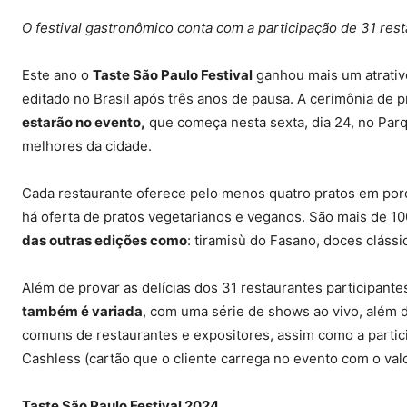
O festival gastronômico conta com a participação de 31 res
Este ano o
Taste São Paulo Festival
ganhou mais um atrativ
editado no Brasil após três anos de pausa. A cerimônia de
estarão no evento,
que começa nesta sexta, dia 24, no Parq
melhores da cidade.
Cada restaurante oferece pelo menos quatro pratos em porç
há oferta de pratos vegetarianos e veganos. São mais de 10
das outras edições como
: tiramisù do Fasano, doces cláss
Além de provar as delícias dos 31 restaurantes participante
também é variada
, com uma série de shows ao vivo, além 
comuns de restaurantes e expositores, assim como a particip
Cashless (cartão que o cliente carrega no evento com o val
Taste São Paulo Festival 2024