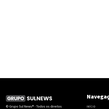
Navega
© Grupo Sul News® - Todos os direitos
INÍCIO