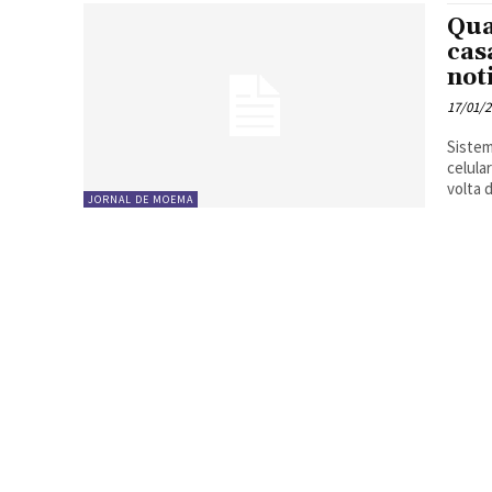
Qua
cas
not
17/01/
Sistem
celular e a
volta d
JORNAL DE MOEMA