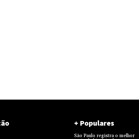
ção
+ Populares
São Paulo registra o melhor