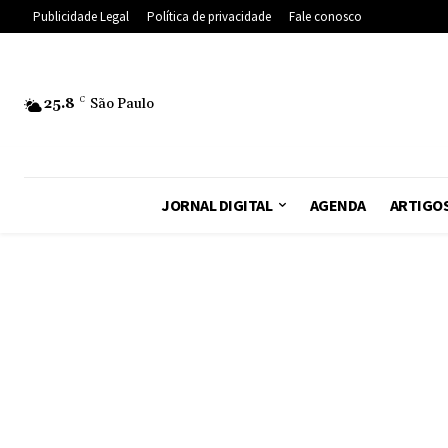
Publicidade Legal
Política de privacidade
Fale conosco
25.8
C
São Paulo
JORNAL DIGITAL
AGENDA
ARTIGO