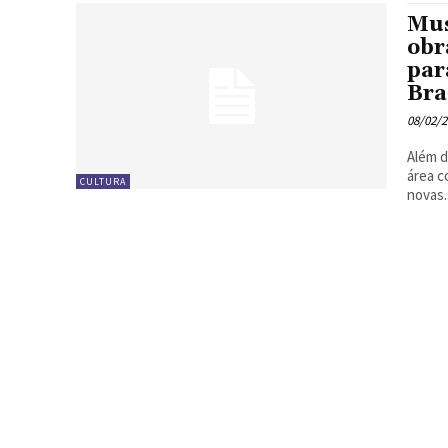
Mus
obr
par
Bra
08/02/
Além d
área 
CULTURA
novas..