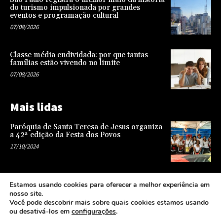
do turismo impulsionada por grandes
eventos e programação cultural
07/08/2026
Classe média endividada: por que tantas
famílias estão vivendo no limite
07/08/2026
Mais lidas
Paróquia de Santa Teresa de Jesus organiza
a 42ª edição da Festa dos Povos
17/10/2024
Representatividade na infância: o papel da
Estamos usando cookies para oferecer a melhor experiência em
escola na formação de uma sociedade mais
nosso site.
justa e equitativa
Você pode descobrir mais sobre quais cookies estamos usando
26/04/2024
ou desativá-los em
configurações
.