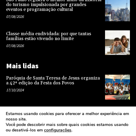
do turismo impulsionada por grandes
eventos e programação cultural
07/08/2026
Classe média endividada: por que tantas
famílias estão vivendo no limite
07/08/2026
Mais lidas
Paróquia de Santa Teresa de Jesus organiza
a 42ª edição da Festa dos Povos
17/10/2024
Representatividade na infância: o papel da
Estamos usando cookies para oferecer a melhor experiência em
escola na formação de uma sociedade mais
nosso site.
justa e equitativa
Você pode descobrir mais sobre quais cookies estamos usando
26/04/2024
ou desativá-los em
configurações
.