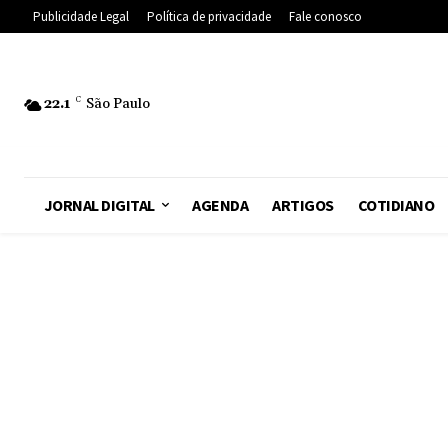
Publicidade Legal
Política de privacidade
Fale conosco
22.1
C
São Paulo
JORNAL DIGITAL
AGENDA
ARTIGOS
COTIDIANO