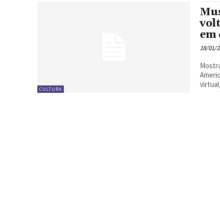
Mus
vol
em 
18/01/
Mostra
Americana A pandemia da Covid-19 abriu 
virtual
CULTURA