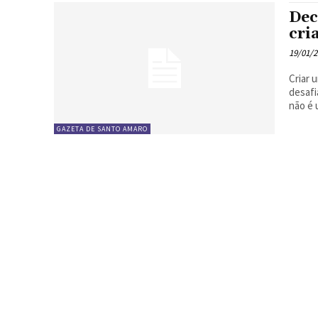
Dec
cri
19/01/
Criar 
desafiador, 
não é 
GAZETA DE SANTO AMARO