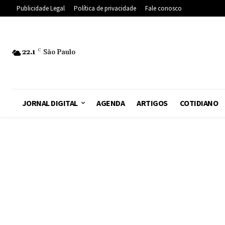
Publicidade Legal
Política de privacidade
Fale conosco
22.1
C
São Paulo
JORNAL DIGITAL
AGENDA
ARTIGOS
COTIDIANO