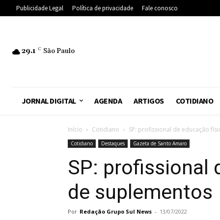
Publicidade Legal
Política de privacidade
Fale conosco
29.1
C
São Paulo
JORNAL DIGITAL
AGENDA
ARTIGOS
COTIDIANO
Início
Cotidiano
SP: profissional de educação fí
Cotidiano
Destaques
Gazeta de Santo Amaro
SP: profissional
de suplementos
Por
Redação Grupo Sul News
-
13/07/2022