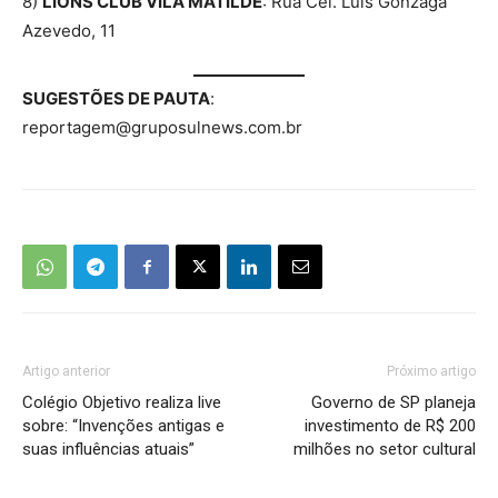
8)
LIONS CLUB VILA MATILDE
: Rua Cel. Luis Gonzaga
Azevedo, 11
SUGESTÕES DE PAUTA
:
reportagem@gruposulnews.com.br
Artigo anterior
Próximo artigo
Colégio Objetivo realiza live
Governo de SP planeja
sobre: “Invenções antigas e
investimento de R$ 200
suas influências atuais”
milhões no setor cultural