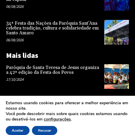
06/08/2026
34ª Festa das Nações da Paróquia Sant’Ana
celebra tradição, cultura e solidariedade em
Santo Amaro
06/08/2026
Mais lidas
Paróquia de Santa Teresa de Jesus organiza
a 42ª edição da Festa dos Povos
17/10/2024
Representatividade na infância: o papel da
Estamos usando cookies para oferecer a melhor experiência em
escola na formação de uma sociedade mais
nosso site.
justa e equitativa
Você pode descobrir mais sobre quais cookies estamos usando
26/04/2024
ou desativá-los em
configurações
.
Aceitar
Recusar