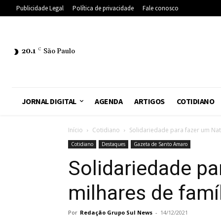
Publicidade Legal
Política de privacidade
Fale conosco
20.1
C
São Paulo
JORNAL DIGITAL
AGENDA
ARTIGOS
COTIDIANO
Início
Cotidiano
Solidariedade para fazer um Nat
Cotidiano
Destaques
Gazeta de Santo Amaro
Solidariedade pa
milhares de famíl
Por
Redação Grupo Sul News
-
14/12/2021