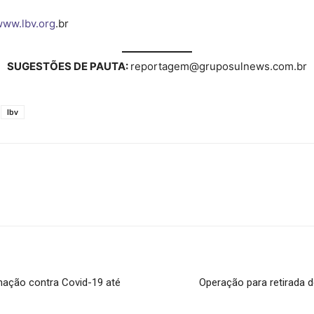
ww.lbv.org
.br
SUGESTÕES DE PAUTA:
reportagem@gruposulnews.com.br
lbv
ação contra Covid-19 até
Operação para retirada 