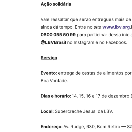
Ação solidária
Vale ressaltar que serão entregues mais d
ainda dá tempo. Entre no
site
www.lbv.org
.
0800 055 50 99
para participar dessa inic
@LBVBrasil
no Instagram e no Facebook.
Serviço
Evento:
entrega de cestas de alimentos po
Boa Vontade.
Dias e horário:
14, 15, 16 e 17 de dezembro (t
Local:
Supercreche Jesus, da LBV.
Endereço:
Av. Rudge, 630, Bom Retiro — Sã