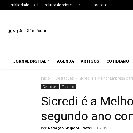
Publicidade Legal
Política de privacidade
Fale conosco
23.6
C
São Paulo
JORNAL DIGITAL
AGENDA
ARTIGOS
COTIDIANO
Início
Destaques
Sicredi é a Melhor Empresa para
Destaques
Trabalho
Sicredi é a Melh
segundo ano con
Por
Redação Grupo Sul News
-
16/10/2025