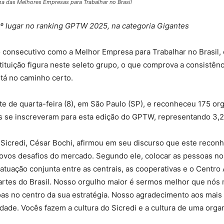
a das Melhores Empresas para Trabalhar no Brasil
 1º lugar no ranking GPTW 2025, na categoria Gigantes
 consecutivo como a Melhor Empresa para Trabalhar no Brasil,
ituição figura neste seleto grupo, o que comprova a consistênc
tá no caminho certo.
e de quarta-feira (8), em São Paulo (SP), e reconheceu 175 or
es se inscreveram para esta edição do GPTW, representando 3,2 
Sicredi, César Bochi, afirmou em seu discurso que este reconh
novos desafios do mercado. Segundo ele, colocar as pessoas no
 atuação conjunta entre as centrais, as cooperativas e o Centro
 partes do Brasil. Nosso orgulho maior é sermos melhor que 
 no centro da sua estratégia. Nosso agradecimento aos mais d
dade. Vocês fazem a cultura do Sicredi e a cultura de uma organ