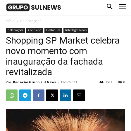
Início
Celebrações
Celebrações
Cotidiano
Destaques
Interlagos News
Shopping SP Market celebra
novo momento com
inauguração da fachada
revitalizada
Por
Redação Grupo Sul News
-
11/12/2023
3537
0