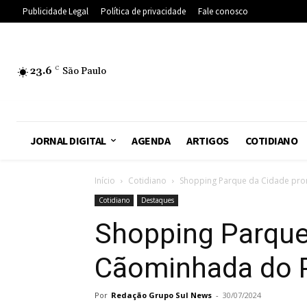
Publicidade Legal
Política de privacidade
Fale conosco
23.6
C
São Paulo
JORNAL DIGITAL
AGENDA
ARTIGOS
COTIDIANO
Início
Cotidiano
Shopping Parque da Cidade pro
Cotidiano
Destaques
Shopping Parque
Cãominhada do 
Por
Redação Grupo Sul News
-
30/07/2024