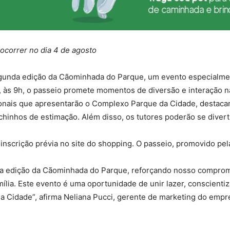
 ocorrer no dia 4 de agosto
unda edição da Cãominhada do Parque, um evento especialmente
, às 9h, o passeio promete momentos de diversão e interação n
ionais que apresentarão o Complexo Parque da Cidade, destacand
chinhos de estimação. Além disso, os tutores poderão se divertir
 inscrição prévia no site do shopping. O passeio, promovido pe
da edição da Cãominhada do Parque, reforçando nosso compro
lia. Este evento é uma oportunidade de unir lazer, conscienti
da Cidade”, afirma Neliana Pucci, gerente de marketing do emp