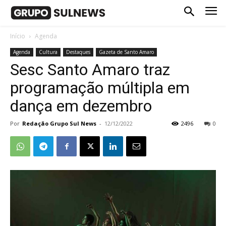
Início
Agenda
Agenda
Cultura
Destaques
Gazeta de Santo Amaro
Sesc Santo Amaro traz
programação múltipla em
dança em dezembro
Por
Redação Grupo Sul News
-
12/12/2022
2496
0