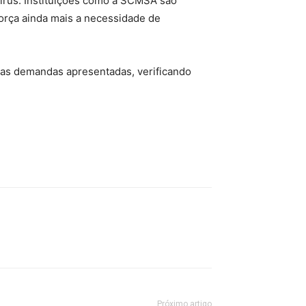
vírus. Instituições como a SCMSA são
força ainda mais a necessidade de
 as demandas apresentadas, verificando
Próximo artigo