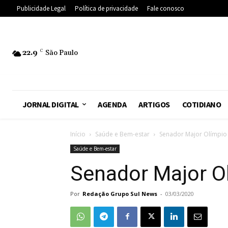
Publicidade Legal
Política de privacidade
Fale conosco
22.9
C
São Paulo
JORNAL DIGITAL
AGENDA
ARTIGOS
COTIDIANO
Início
Saúde e Bem-estar
Senador Major Olímpio 
Saúde e Bem-estar
Senador Major O
Por
Redação Grupo Sul News
-
03/03/2020