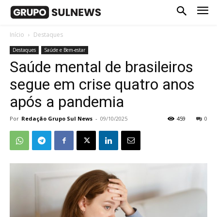
Início
Destaques
Destaques
Saúde e Bem-estar
Saúde mental de brasileiros
segue em crise quatro anos
após a pandemia
Por
Redação Grupo Sul News
-
09/10/2025
459
0