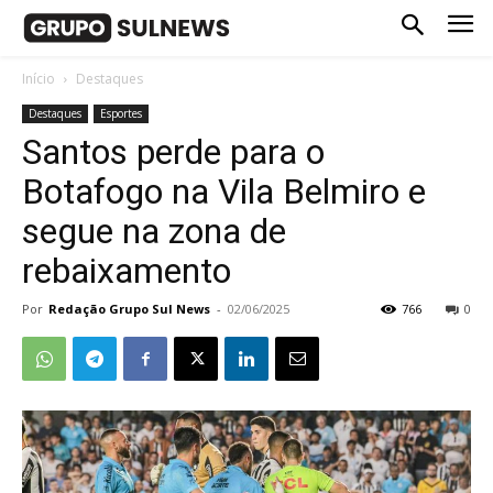
Início
Destaques
Destaques
Esportes
Santos perde para o
Botafogo na Vila Belmiro e
segue na zona de
rebaixamento
Por
Redação Grupo Sul News
-
02/06/2025
766
0