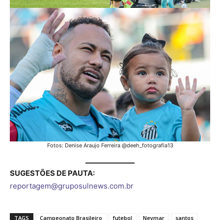
Fotos: Denise Araujo Ferreira @deeh_fotografia13
SUGESTÕES DE PAUTA:
reportagem@gruposulnews.com.br
TAGS
Campeonato Brasileiro
futebol
Neymar
santos