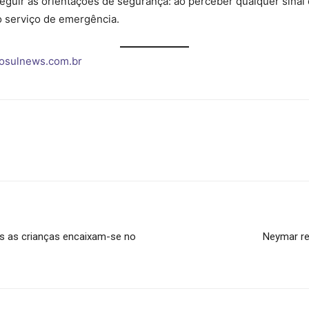
eguir as orientações de segurança: ao perceber qualquer sinal 
o serviço de emergência.
osulnews.com.br
s as crianças encaixam-se no
Neymar re