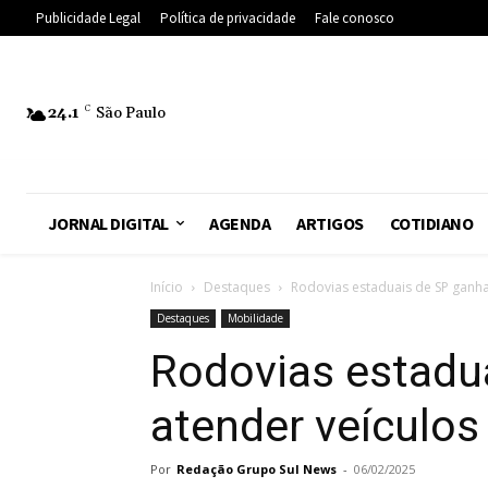
Publicidade Legal
Política de privacidade
Fale conosco
24.1
C
São Paulo
JORNAL DIGITAL
AGENDA
ARTIGOS
COTIDIANO
Início
Destaques
Rodovias estaduais de SP ganha
Destaques
Mobilidade
Rodovias estadu
atender veículos 
Por
Redação Grupo Sul News
-
06/02/2025