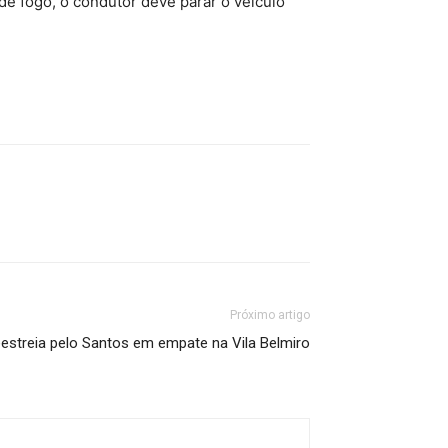
de fogo, o condutor deve parar o veículo
Próximo artigo
estreia pelo Santos em empate na Vila Belmiro