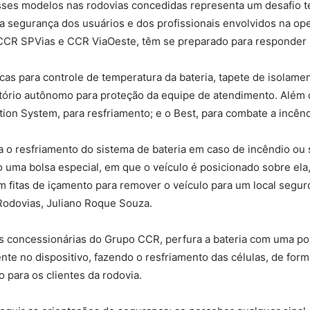
sses modelos nas rodovias concedidas representa um desafio
 a segurança dos usuários e dos profissionais envolvidos na o
CR SPVias e CCR ViaOeste, têm se preparado para responder 
cas para controle de temperatura da bateria, tapete de isolamen
atório autônomo para proteção da equipe de atendimento. Além 
ion System, para resfriamento; e o Best, para combate a incênd
ara o resfriamento do sistema de bateria em caso de incêndio ou
o uma bolsa especial, em que o veículo é posicionado sobre el
 fitas de içamento para remover o veículo para um local seguro
Rodovias, Juliano Roque Souza.
as concessionárias do Grupo CCR, perfura a bateria com uma p
nte no dispositivo, fazendo o resfriamento das células, de form
 para os clientes da rodovia.