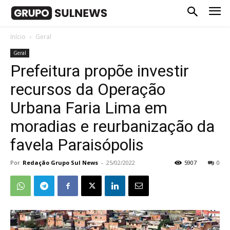
Início
Geral
Geral
Prefeitura propõe investir
recursos da Operação
Urbana Faria Lima em
moradias e reurbanização da
favela Paraisópolis
Por
Redação Grupo Sul News
-
25/02/2022
5907
0