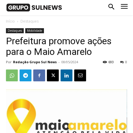
Início
Destaques
Destaques
Mobilidade
Prefeitura promove ações
para o Maio Amarelo
Por
Redação Grupo Sul News
-
08/05/2024
693
0