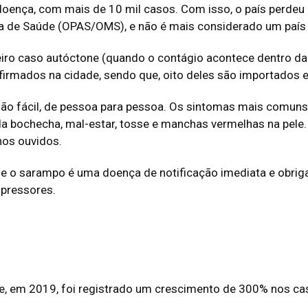
doença, com mais de 10 mil casos. Com isso, o país perdeu
a de Saúde (OPAS/OMS), e não é mais considerado um país l
ro caso autóctone (quando o contágio acontece dentro da c
rmados na cidade, sendo que, oito deles são importados e
 fácil, de pessoa para pessoa. Os sintomas mais comuns sã
da bochecha, mal-estar, tosse e manchas vermelhas na pele.
 nos ouvidos.
ue o sarampo é uma doença de notificação imediata e obrigat
upressores.
e, em 2019, foi registrado um crescimento de 300% nos c