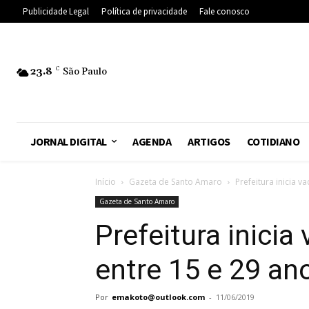
Publicidade Legal
Política de privacidade
Fale conosco
23.8
C
São Paulo
JORNAL DIGITAL
AGENDA
ARTIGOS
COTIDIANO
Início
Gazeta de Santo Amaro
Prefeitura inicia 
Gazeta de Santo Amaro
Prefeitura inici
entre 15 e 29 an
Por
emakoto@outlook.com
-
11/06/2019