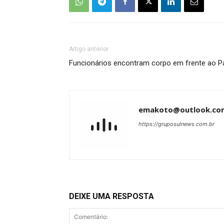
Artigo anterior
Funcionários encontram corpo em frente ao Pa
emakoto@outlook.co
https://gruposulnews.com.br
DEIXE UMA RESPOSTA