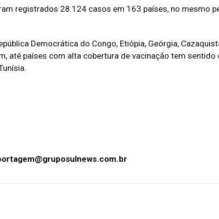
oram registrados 28.124 casos em 163 países, no mesmo p
epública Democrática do Congo, Etiópia, Geórgia, Cazaquist
orém, até países com alta cobertura de vacinação tem senti
Tunísia.
portagem@gruposulnews.com.br