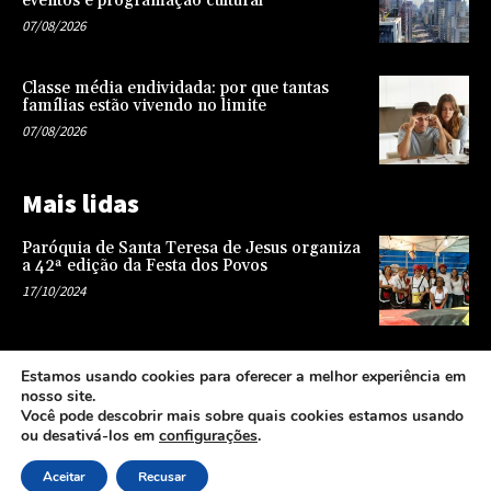
eventos e programação cultural
07/08/2026
Classe média endividada: por que tantas
famílias estão vivendo no limite
07/08/2026
Mais lidas
Paróquia de Santa Teresa de Jesus organiza
a 42ª edição da Festa dos Povos
17/10/2024
Representatividade na infância: o papel da
Estamos usando cookies para oferecer a melhor experiência em
escola na formação de uma sociedade mais
nosso site.
justa e equitativa
Você pode descobrir mais sobre quais cookies estamos usando
26/04/2024
ou desativá-los em
configurações
.
Aceitar
Recusar