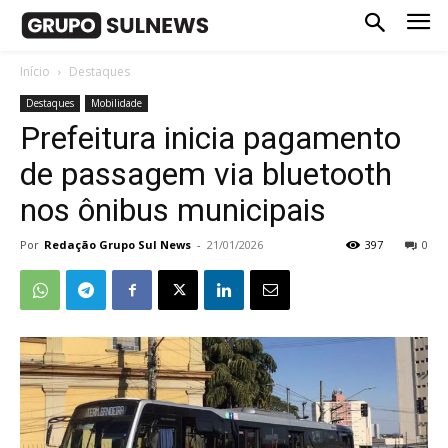
Início
Destaques
Destaques
Mobilidade
Prefeitura inicia pagamento
de passagem via bluetooth
nos ônibus municipais
Por
Redação Grupo Sul News
-
21/01/2026
397
0