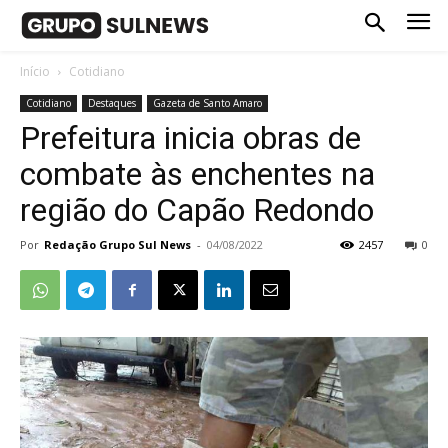
Início
Cotidiano
Cotidiano
Destaques
Gazeta de Santo Amaro
Prefeitura inicia obras de
combate às enchentes na
região do Capão Redondo
Por
Redação Grupo Sul News
-
04/08/2022
2457
0