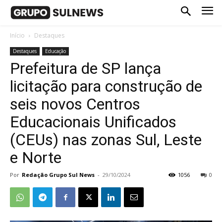
Início
Destaques
Destaques
Educação
Prefeitura de SP lança
licitação para construção de
seis novos Centros
Educacionais Unificados
(CEUs) nas zonas Sul, Leste
e Norte
Por
Redação Grupo Sul News
-
29/10/2024
1056
0