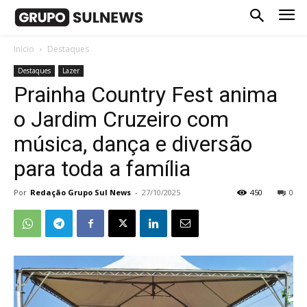
Início
Destaques
Destaques
Lazer
Prainha Country Fest anima
o Jardim Cruzeiro com
música, dança e diversão
para toda a família
Por
Redação Grupo Sul News
-
27/10/2025
450
0