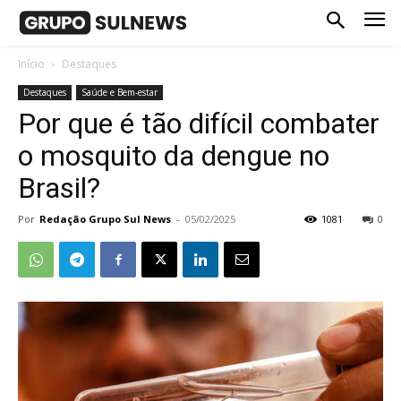
Início
Destaques
Destaques
Saúde e Bem-estar
Por que é tão difícil combater
o mosquito da dengue no
Brasil?
Por
Redação Grupo Sul News
-
05/02/2025
1081
0